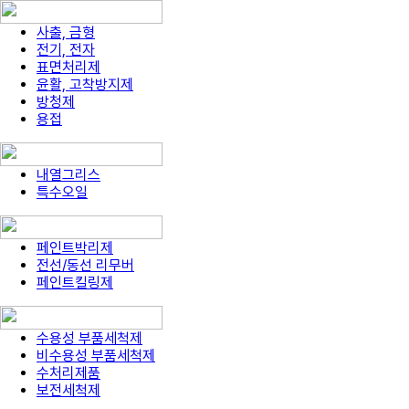
사출, 금형
전기, 전자
표면처리제
윤활, 고착방지제
방청제
용접
내열그리스
특수오일
페인트박리제
전선/동선 리무버
페인트킬링제
수용성 부품세척제
비수용성 부품세척제
수처리제품
보전세척제